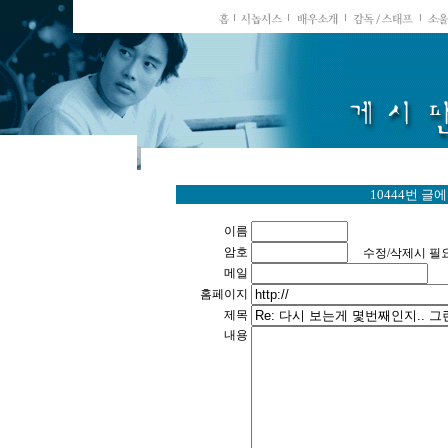
10444번 글
이름
암호
수정/삭제시 필
메일
홈페이지
제목
내용