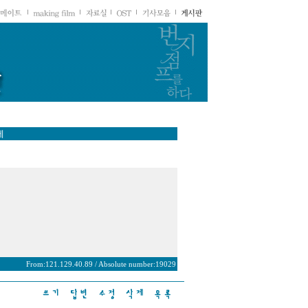
세
From:121.129.40.89 / Absolute number:19029